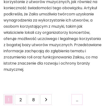
korzystanie z utworów muzycznych, jak również na
konieczność świadomości tego obowiązku. Artykuł
podkreśla, że Zaiks umożliwia twórcom uzyskanie
wynagrodzenia za wykorzystanie ich utworów, a
osobom korzystającym z muzyki, takim jak
właściciele lokali czy organizatorzy koncertów,
oferuje możliwość uczciwego i legalnego korzystania
z bogatej bazy utworów muzycznych. Przedstawiane
informacje zachęcają do zgłębienia tematu i
zrozumienia roli oraz funkcjonowania Zaiksu, co ma
istotne znaczenie dla rozwoju i ochrony branży
muzycznej.
Stronicowanie
Strona
Strona
Strona
1
2
8
…
wpisów