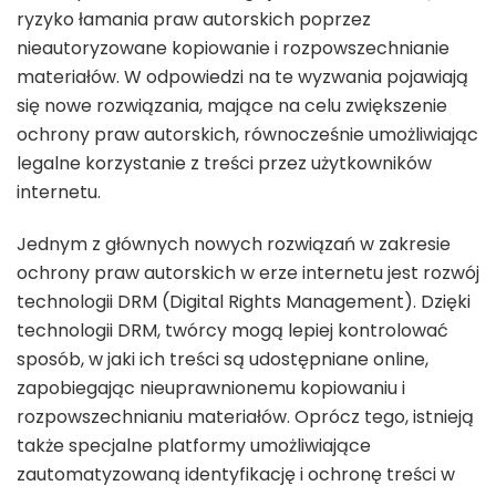
ryzyko łamania praw autorskich poprzez
nieautoryzowane kopiowanie i rozpowszechnianie
materiałów. W odpowiedzi na te wyzwania pojawiają
się nowe rozwiązania, mające na celu zwiększenie
ochrony praw autorskich, równocześnie umożliwiając
legalne korzystanie z treści przez użytkowników
internetu.
Jednym z głównych nowych rozwiązań w zakresie
ochrony praw autorskich w erze internetu jest rozwój
technologii DRM (Digital Rights Management). Dzięki
technologii DRM, twórcy mogą lepiej kontrolować
sposób, w jaki ich treści są udostępniane online,
zapobiegając nieuprawnionemu kopiowaniu i
rozpowszechnianiu materiałów. Oprócz tego, istnieją
także specjalne platformy umożliwiające
zautomatyzowaną identyfikację i ochronę treści w