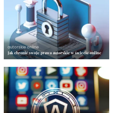
autorskie online
Jak chronić swoje prawa autorskie w świecie online