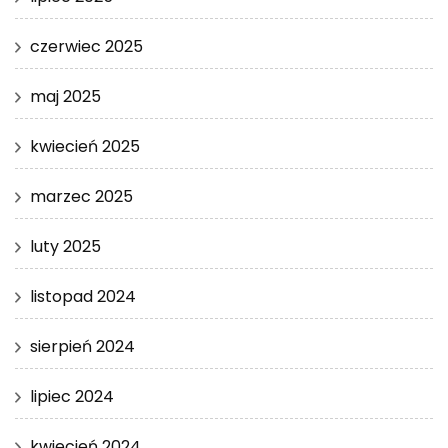
czerwiec 2025
maj 2025
kwiecień 2025
marzec 2025
luty 2025
listopad 2024
sierpień 2024
lipiec 2024
kwiecień 2024