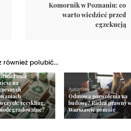
Komornik w Poznaniu: co
warto wiedzieć przed
egzekucją
 również polubić…
ów
 oznaczenia
ziesz na
Autorów
czesnych
owaniach
Odmowa pozwolenia na
wczych: recykling,
budowę? Radca prawny 
 biodegradowalne?
Warszawie pomoże