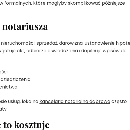
dów formalnych, które mogłyby skomplikować późniejsze
 notariusza
 nieruchomości: sprzedaż, darowizna, ustanowienie hipote
ygotuje akt, odbierze oświadczenia i dopilnuje wpisów do
ości
dziedziczenia
cnictwa
esie usług, lokalna
kancelaria notarialna dąbrowa
często
aty.
e to kosztuje