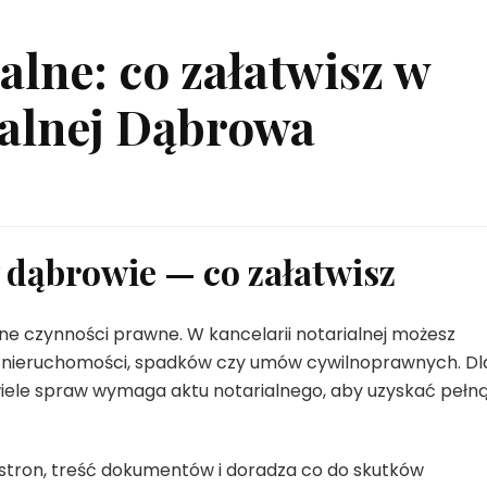
alne: co załatwisz w
ialnej Dąbrowa
 dąbrowie — co załatwisz
żne czynności prawne. W kancelarii notarialnej możesz
h nieruchomości, spadków czy umów cywilnoprawnych. Dl
iele spraw wymaga aktu notarialnego, aby uzyskać pełn
stron, treść dokumentów i doradza co do skutków