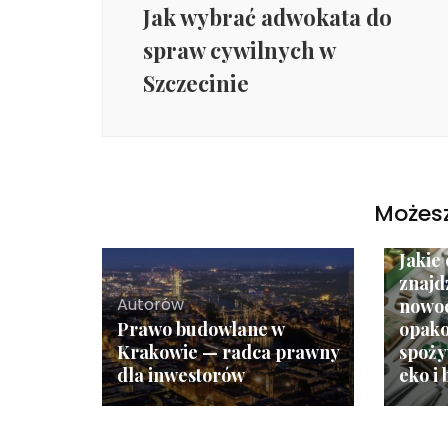
Jak wybrać adwokata do
spraw cywilnych w
Szczecinie
Możesz
Autor
Jakie
znajd
Autorów
nowo
Prawo budowlane w
opak
Krakowie — radca prawny
spoży
dla inwestorów
eko i