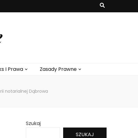
e
ks I Prawa
Zasady Prawne
rii notarialnej Dąbrowa
Szukaj
SZUKAJ