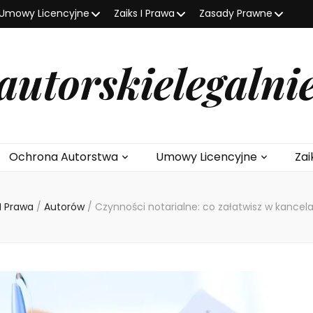
Umowy Licencyjne
Zaiks I Prawa
Zasady Prawne
autorskielegalni
Ochrona Autorstwa
Umowy Licencyjne
Zai
 I Prawa
/
Autorów
/
Czynności notarialne: co załatwisz w kancela