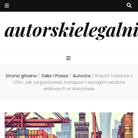
autorskielegaln
Strona główna
/
Zaiks I Prawa
/
Autorów
/
Import towarów z
Chin: Jak zorganizować transport i wynajem wózków
widłowych w Warszawie