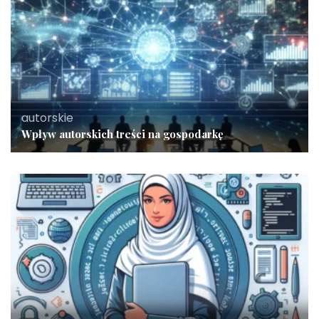
autorskie
Wpływ autorskich treści na gospodarkę