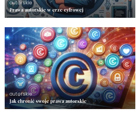
autorskie
Prawa autorskie w erze cyfrowej
autorskie
Jak chronić swoje prawa autorskie