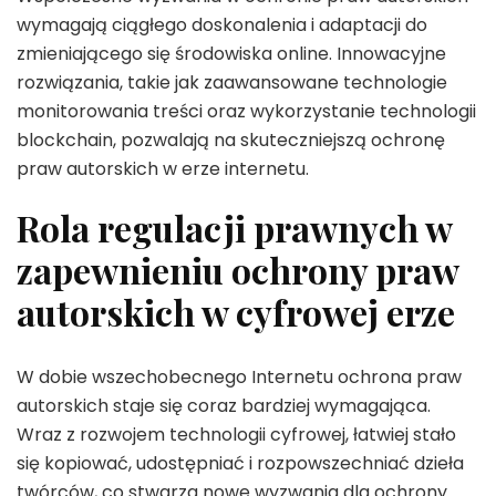
wymagają ciągłego doskonalenia i adaptacji do
zmieniającego się środowiska online. Innowacyjne
rozwiązania, takie jak zaawansowane technologie
monitorowania treści oraz wykorzystanie technologii
blockchain, pozwalają na skuteczniejszą ochronę
praw autorskich w erze internetu.
Rola regulacji prawnych w
zapewnieniu ochrony praw
autorskich w cyfrowej erze
W dobie wszechobecnego Internetu ochrona praw
autorskich staje się coraz bardziej wymagająca.
Wraz z rozwojem technologii cyfrowej, łatwiej stało
się kopiować, udostępniać i rozpowszechniać dzieła
twórców, co stwarza nowe wyzwania dla ochrony