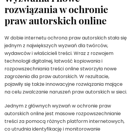
rozwiązania w ochronie
praw autorskich online
W dobie internetu ochrona praw autorskich stała się
jednym z największych wyzwań dla twórców,
wydawców i właścicieli treści. Wraz z rozwojem
technologii digitalnej, łatwość kopiowania i
rozpowszechniania treści online stworzyła nowe
zagrożenia dla praw autorskich. W rezultacie,
pojawiły się także innowacyjne rozwiązania mające
na celu zwalczanie naruszeń praw autorskich w sieci.
Jednym z głównych wyzwań w ochronie praw
autorskich online jest masowe rozpowszechnianie
treści za pomocą różnych platform internetowych,
co utrudnia identyfikację i monitorowanie