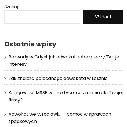
Szukaj
SZUKAJ
Ostatnie wpisy
Rozwody w Gdyni: jak adwokat zabezpieczy Twoje
interesy
Jak znaleźć polecanego adwokata w Lesznie
Księgowość MSSF w praktyce: co zmienia dla Twojej
firmy?
Adwokat we Wrocławiu — pomoc w sprawach
spadkowych