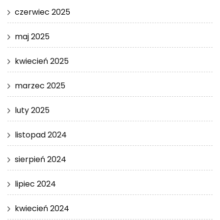
czerwiec 2025
maj 2025
kwiecień 2025
marzec 2025
luty 2025
listopad 2024
sierpień 2024
lipiec 2024
kwiecień 2024