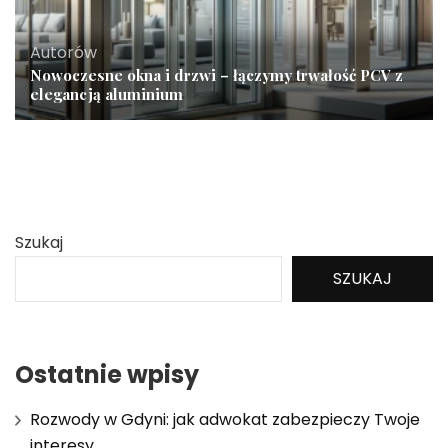
Autorów
Nowoczesne okna i drzwi – łączymy trwałość PCV z
elegancją aluminium
Szukaj
SZUKAJ
Ostatnie wpisy
Rozwody w Gdyni: jak adwokat zabezpieczy Twoje
interesy