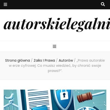
autorskielegaln
Strona główna
/
Zaiks I Prawa
/
Autorów
/
„Prawa autorskie
w erze cyfrowej: Co musisz wiedzieć, by chronić swoje
prawa?”.