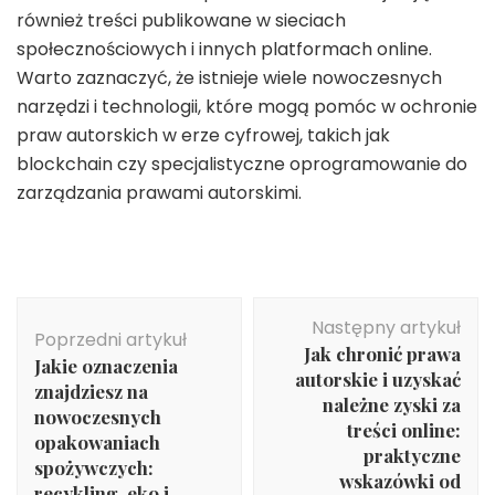
również treści publikowane w sieciach
społecznościowych i innych platformach online.
Warto zaznaczyć, że istnieje wiele nowoczesnych
narzędzi i technologii, które mogą pomóc w ochronie
praw autorskich w erze cyfrowej, takich jak
blockchain czy specjalistyczne oprogramowanie do
zarządzania prawami autorskimi.
Nawigacja
Następny artykuł
wpisu
Poprzedni artykuł
Jak chronić prawa
Jakie oznaczenia
autorskie i uzyskać
znajdziesz na
należne zyski za
nowoczesnych
treści online:
opakowaniach
praktyczne
spożywczych:
wskazówki od
recykling, eko i