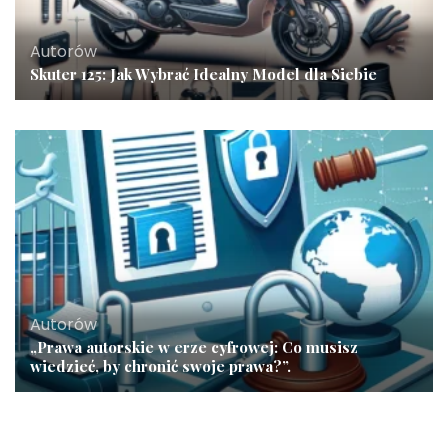
Autorów
Skuter 125: Jak Wybrać Idealny Model dla Siebie
Autorów
„Prawa autorskie w erze cyfrowej: Co musisz
wiedzieć, by chronić swoje prawa?”.