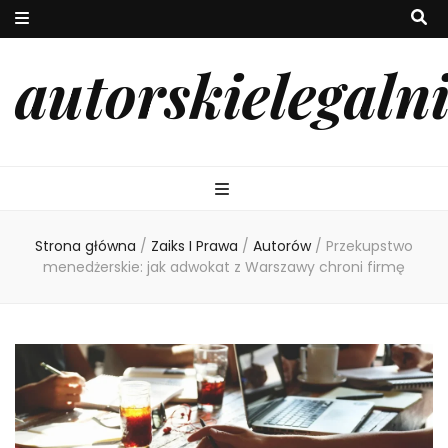
autorskielegaln
Strona główna
/
Zaiks I Prawa
/
Autorów
/
Przekupstwo
menedżerskie: jak adwokat z Warszawy chroni firmę