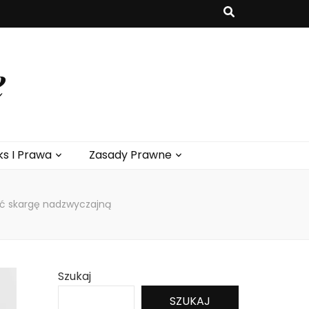
e
ks I Prawa
Zasady Prawne
yć skargę nadzwyczajną
Szukaj
SZUKAJ