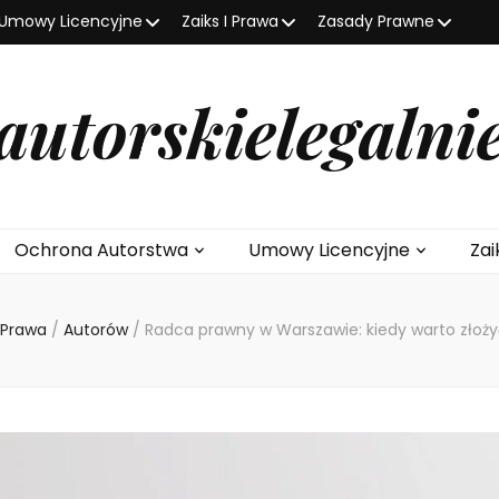
Umowy Licencyjne
Zaiks I Prawa
Zasady Prawne
autorskielegalni
Ochrona Autorstwa
Umowy Licencyjne
Zai
I Prawa
/
Autorów
/
Radca prawny w Warszawie: kiedy warto złoż