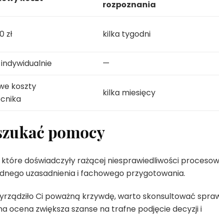
rozpoznania
 zł
kilka tygodni
 indywidualnie
—
we koszty
kilka miesięcy
cnika
 szukać pomocy
 które doświadczyły rażącej niesprawiedliwości procesow
lidnego uzasadnienia i fachowego przygotowania.
wyrządziło Ci poważną krzywdę, warto skonsultować spra
 ocena zwiększa szanse na trafne podjęcie decyzji i