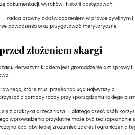
zę dokumentacji, wyroków i historii postępowań.
oki — radca prawny z doświadczeniem w prawie cywilnym i
anse powodzenia oraz przygotować merytoryczne
przed złożeniem skargi
czasu. Pierwszym krokiem jest gromadzenie akt sprawy i
awa.
prawnego, które musi przekonać Sąd Najwyższy o
rzystać z pomocy radcy przy sporządzaniu takiego pism
 się z praktyką orzeczniczą — dlatego część osób korzys
cznego wprowadzenia przydatne może być też zapoznanie s
czajna kpc
, aby lepiej zrozumieć zakres i ograniczenia t