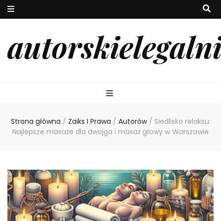
autorskielegaln
Strona główna
/
Zaiks I Prawa
/
Autorów
/
Siedlisko relaksu:
Najlepsze masaże dla dwojga i masaż głowy w Warszawie