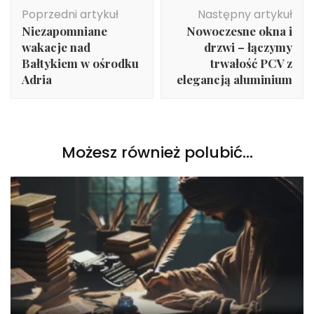
Nawigacja
Poprzedni artykuł
Następny artykuł
wpisu
Niezapomniane
Nowoczesne okna i
wakacje nad
drzwi – łączymy
Bałtykiem w ośrodku
trwałość PCV z
Adria
elegancją aluminium
Możesz również polubić…