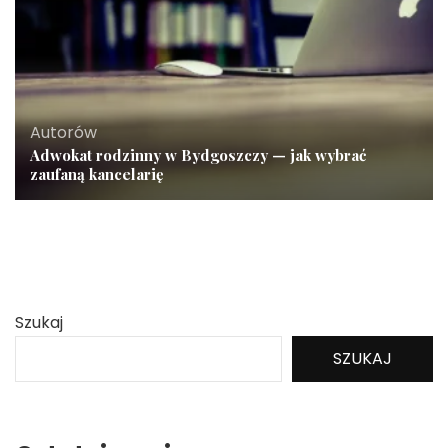
Autorów
Adwokat rodzinny w Bydgoszczy — jak wybrać
zaufaną kancelarię
Szukaj
SZUKAJ