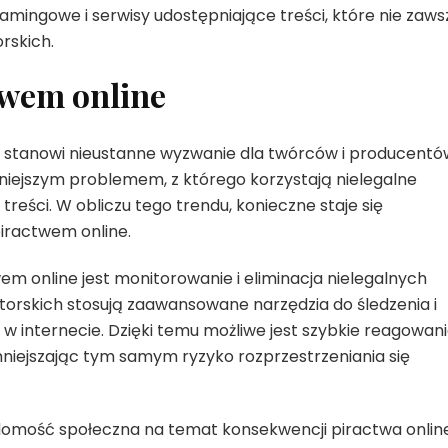
ngowe i serwisy udostępniające treści, które nie zaws
rskich.
ctwem online
h stanowi nieustanne wyzwanie dla twórców i producentó
ażniejszym problemem, z którego korzystają nielegalne
eści. W obliczu tego trendu, konieczne staje się
piractwem online.
wem online jest monitorowanie i eliminacja nielegalnych
utorskich stosują zaawansowane narzędzia do śledzenia i
internecie. Dzięki temu możliwe jest szybkie reagowanie
mniejszając tym samym ryzyko rozprzestrzeniania się
adomość społeczna na temat konsekwencji piractwa online