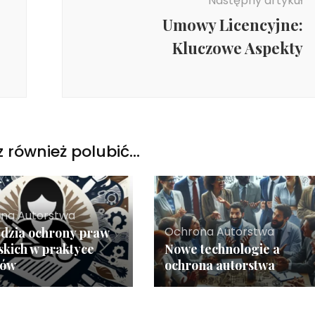
Następny artykuł
Umowy Licencyjne:
Kluczowe Aspekty
 również polubić…
na Autorstwa
Ochrona Autorstwa
dzia ochrony praw
skich w praktyce
Nowe technologie a
ców
ochrona autorstwa