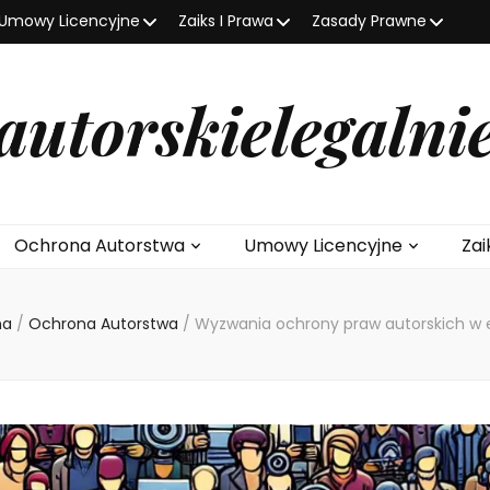
Umowy Licencyjne
Zaiks I Prawa
Zasady Prawne
autorskielegalni
Ochrona Autorstwa
Umowy Licencyjne
Zai
na
/
Ochrona Autorstwa
/
Wyzwania ochrony praw autorskich w e