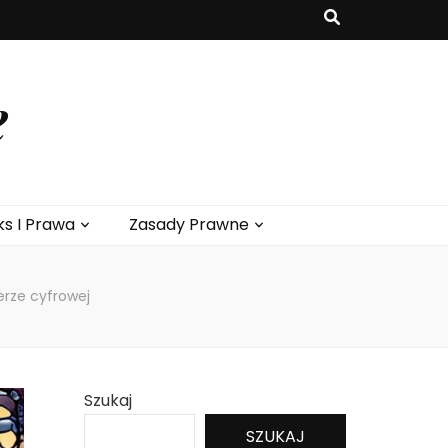
e
ks I Prawa
Zasady Prawne
rze cyfrowej
Szukaj
SZUKAJ