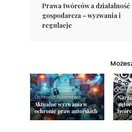
Prawa twórców a działalność
gospodarcza – wyzwania i
regulacje
Możesz
Ochro
Ochrona Autorstwa
Narzę
Aktualne wyzwania w
autor
ochronie praw autorskich
twór