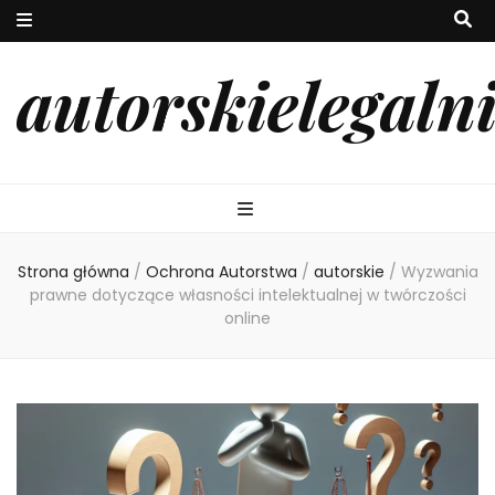
autorskielegaln
Strona główna
/
Ochrona Autorstwa
/
autorskie
/
Wyzwania
prawne dotyczące własności intelektualnej w twórczości
online