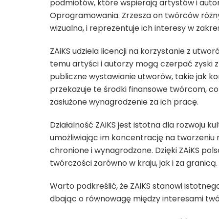
podmiotów, które wspierają artystów i auto
Oprogramowania. Zrzesza on twórców różnych 
wizualna, i reprezentuje ich interesy w zakres
ZAiKS udziela licencji na korzystanie z utwo
temu artyści i autorzy mogą czerpać zyski z
publiczne wystawianie utworów, takie jak kon
przekazuje te środki finansowe twórcom, co 
zasłużone wynagrodzenie za ich pracę.
Działalność ZAiKS jest istotna dla rozwoju ku
umożliwiając im koncentrację na tworzeniu 
chronione i wynagrodzone. Dzięki ZAiKS pol
twórczości zarówno w kraju, jak i za granicą.
Warto podkreślić, że ZAiKS stanowi istotnego
dbając o równowagę między interesami twór