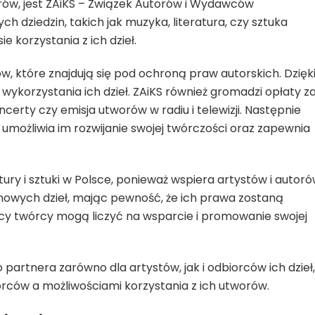
rów, jest ZAiKS – Związek Autorów i Wydawców
dziedzin, takich jak muzyka, literatura, czy sztuka
ie korzystania z ich dzieł.
rów, które znajdują się pod ochroną praw autorskich. Dzięk
 wykorzystania ich dzieł. ZAiKS również gromadzi opłaty z
certy czy emisja utworów w radiu i telewizji. Następnie
umożliwia im rozwijanie swojej twórczości oraz zapewnia
ltury i sztuki w Polsce, ponieważ wspiera artystów i autoró
nowych dzieł, mając pewność, że ich prawa zostaną
scy twórcy mogą liczyć na wsparcie i promowanie swojej
 partnera zarówno dla artystów, jak i odbiorców ich dzieł,
ców a możliwościami korzystania z ich utworów.