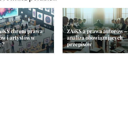
ZAiKS
AiKS chroni prawa
ZAiKS a prawa autorów –
ów i artystów w
analiza obowiązujących
e?
przepisów