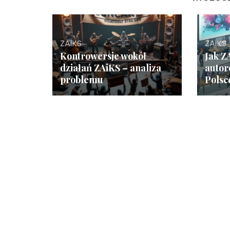
ZAiKS
ZAiKS
Kontrowersje wokół
Jak Z
działań ZAiKS – analiza
autor
problemu
Polsc