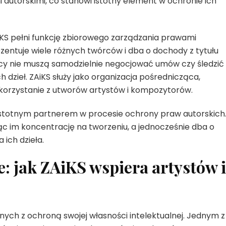
 autorskimi, co stanowi istotny element w ochronie ich
KS pełni funkcję zbiorowego zarządzania prawami
ezentuje wiele różnych twórców i dba o dochody z tytułu
rcy nie muszą samodzielnie negocjować umów czy śledzić
 dzieł. ZAiKS służy jako organizacja pośrednicząca,
korzystanie z utworów artystów i kompozytorów.
 istotnym partnerem w procesie ochrony praw autorskich
ąc im koncentrację na tworzeniu, a jednocześnie dba o
ich dzieła.
: jak ZAiKS wspiera artystów i
ych z ochroną swojej własności intelektualnej. Jednym z