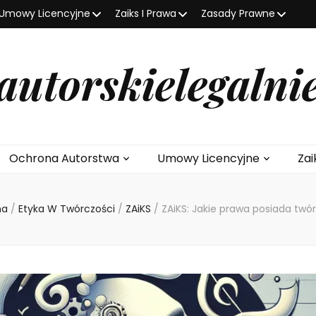
Umowy Licencyjne
Zaiks I Prawa
Zasady Prawne
autorskielegalni
Ochrona Autorstwa
Umowy Licencyjne
Zai
na
/
Etyka W Twórczości
/
ZAiKS
/
ZAiKS: Jakie prawa posiada twó