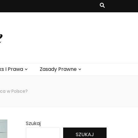
e
ks I Prawa
Zasady Prawne
rca w Polsce?
Szukaj
SZUKAJ