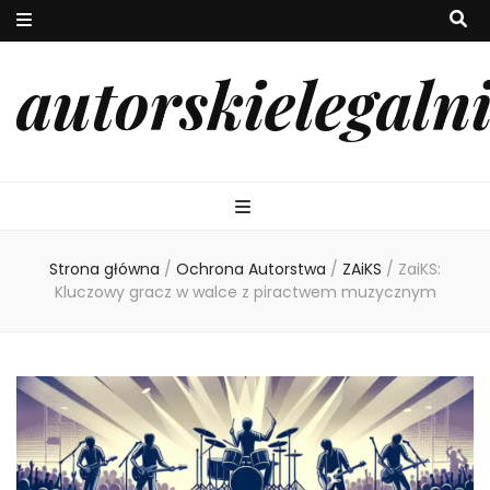
autorskielegaln
Strona główna
/
Ochrona Autorstwa
/
ZAiKS
/
ZaiKS:
Kluczowy gracz w walce z piractwem muzycznym