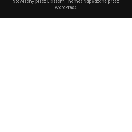
Stowrzony przez
Blossom Themes
.Napędzane przez
WordPress
.