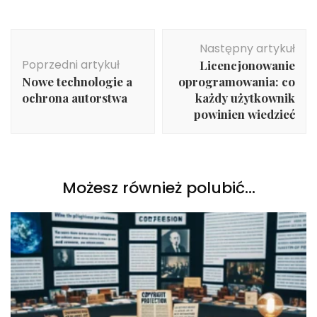
Nawigacja
Następny artykuł
wpisu
Poprzedni artykuł
Licencjonowanie
Nowe technologie a
oprogramowania: co
ochrona autorstwa
każdy użytkownik
powinien wiedzieć
Możesz również polubić…